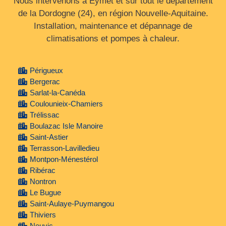
Nous intervenons à Eymet et sur tout le département
de la Dordogne (24), en région Nouvelle‑Aquitaine.
Installation, maintenance et dépannage de
climatisations et pompes à chaleur.
Périgueux
Bergerac
Sarlat-la-Canéda
Coulounieix-Chamiers
Trélissac
Boulazac Isle Manoire
Saint-Astier
Terrasson-Lavilledieu
Montpon-Ménestérol
Ribérac
Nontron
Le Bugue
Saint-Aulaye-Puymangou
Thiviers
Neuvic