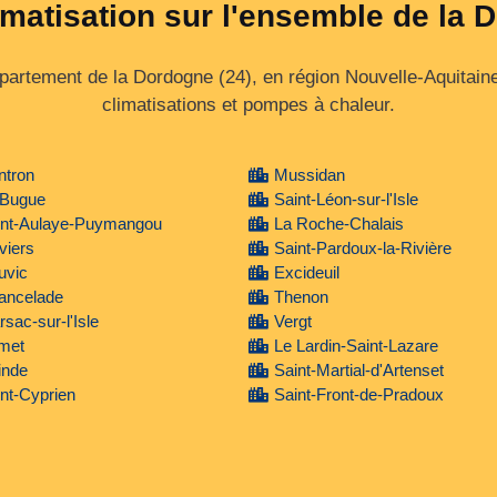
imatisation sur l'ensemble de la
épartement de la Dordogne (24), en région Nouvelle‑Aquitain
climatisations et pompes à chaleur.
ntron
Mussidan
 Bugue
Saint-Léon-sur-l'Isle
int-Aulaye-Puymangou
La Roche-Chalais
viers
Saint-Pardoux-la-Rivière
uvic
Excideuil
ancelade
Thenon
sac-sur-l'Isle
Vergt
met
Le Lardin-Saint-Lazare
inde
Saint-Martial-d'Artenset
nt-Cyprien
Saint-Front-de-Pradoux