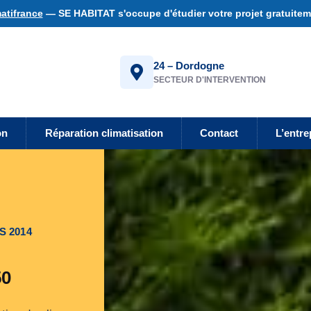
atifrance
— SE HABITAT s'occupe d'étudier votre projet gratuiteme
24 – Dordogne
SECTEUR D'INTERVENTION
on
Réparation climatisation
Contact
L’entre
S 2014
50