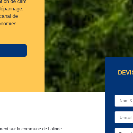
ation de clim
 dépannage.
canal de
conomies
DEVI
ment sur la commune de Lalinde.