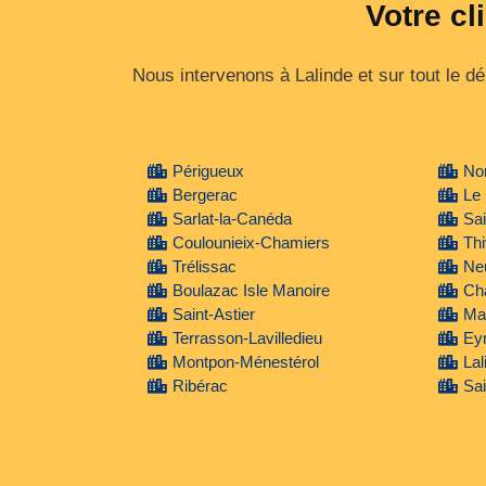
Votre cl
Nous intervenons à Lalinde et sur tout le d
Périgueux
No
Bergerac
Le
Sarlat-la-Canéda
Sa
Coulounieix-Chamiers
Thi
Trélissac
Ne
Boulazac Isle Manoire
Ch
Saint-Astier
Mar
Terrasson-Lavilledieu
Ey
Montpon-Ménestérol
Lal
Ribérac
Sai