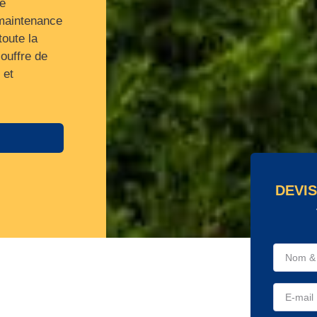
de
 maintenance
toute la
ouffre de
 et
DEVIS