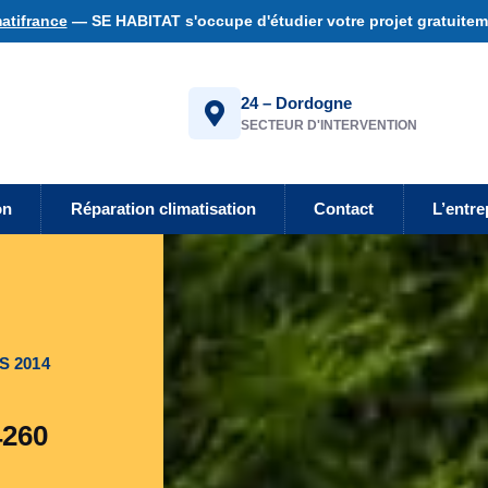
atifrance
— SE HABITAT s'occupe d'étudier votre projet gratuiteme
24 – Dordogne
SECTEUR D'INTERVENTION
on
Réparation climatisation
Contact
L’entre
S 2014
4260