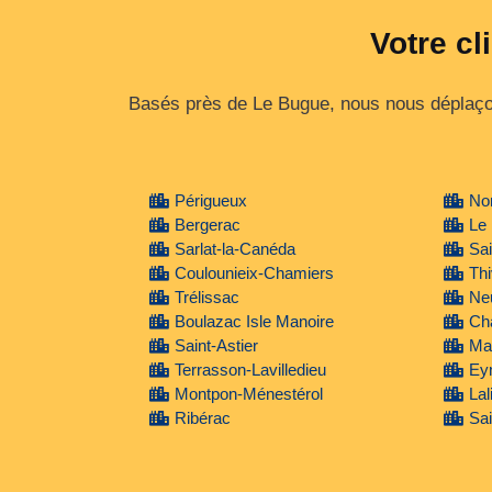
Votre cl
Basés près de Le Bugue, nous nous déplaçon
Périgueux
No
Bergerac
Le
Sarlat-la-Canéda
Sa
Coulounieix-Chamiers
Thi
Trélissac
Ne
Boulazac Isle Manoire
Ch
Saint-Astier
Mar
Terrasson-Lavilledieu
Ey
Montpon-Ménestérol
Lal
Ribérac
Sai