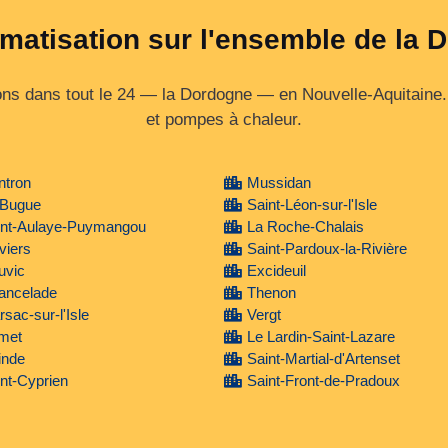
imatisation sur l'ensemble de la
s dans tout le 24 — la Dordogne — en Nouvelle‑Aquitaine. É
et pompes à chaleur.
ntron
Mussidan
 Bugue
Saint-Léon-sur-l'Isle
int-Aulaye-Puymangou
La Roche-Chalais
viers
Saint-Pardoux-la-Rivière
uvic
Excideuil
ancelade
Thenon
sac-sur-l'Isle
Vergt
met
Le Lardin-Saint-Lazare
inde
Saint-Martial-d'Artenset
nt-Cyprien
Saint-Front-de-Pradoux