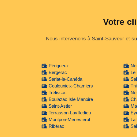
Votre cl
Nous intervenons à Saint-Sauveur et sur
Périgueux
No
Bergerac
Le
Sarlat-la-Canéda
Sa
Coulounieix-Chamiers
Thi
Trélissac
Ne
Boulazac Isle Manoire
Ch
Saint-Astier
Mar
Terrasson-Lavilledieu
Ey
Montpon-Ménestérol
Lal
Ribérac
Sai