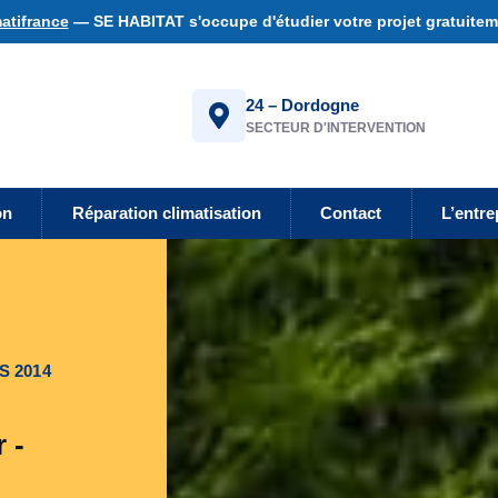
atifrance
— SE HABITAT s'occupe d'étudier votre projet gratuiteme
24 – Dordogne
SECTEUR D'INTERVENTION
on
Réparation climatisation
Contact
L’entre
S 2014
 -