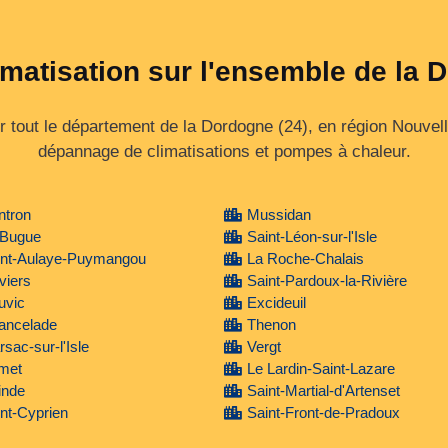
imatisation sur l'ensemble de la
 tout le département de la Dordogne (24), en région Nouvelle
dépannage de climatisations et pompes à chaleur.
ntron
Mussidan
 Bugue
Saint-Léon-sur-l'Isle
int-Aulaye-Puymangou
La Roche-Chalais
viers
Saint-Pardoux-la-Rivière
uvic
Excideuil
ancelade
Thenon
sac-sur-l'Isle
Vergt
met
Le Lardin-Saint-Lazare
inde
Saint-Martial-d'Artenset
nt-Cyprien
Saint-Front-de-Pradoux