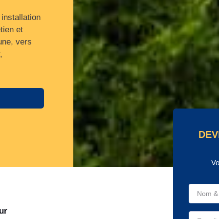
installation
tien et
une, vers
,
DEV
Vo
ur