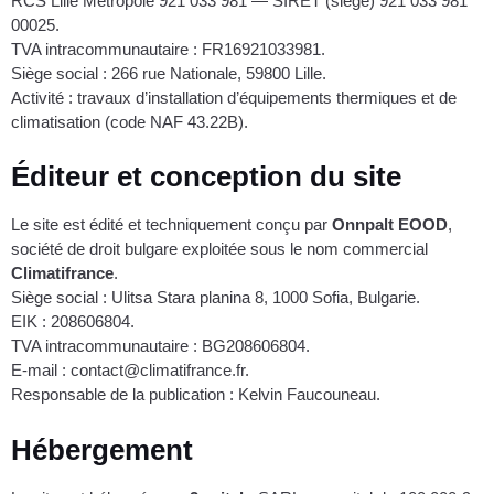
RCS Lille Métropole 921 033 981 — SIRET (siège) 921 033 981
00025.
TVA intracommunautaire : FR16921033981.
Siège social : 266 rue Nationale, 59800 Lille.
Activité : travaux d’installation d’équipements thermiques et de
climatisation (code NAF 43.22B).
Éditeur et conception du site
Le site est édité et techniquement conçu par
Onnpalt EOOD
,
société de droit bulgare exploitée sous le nom commercial
Climatifrance
.
Siège social : Ulitsa Stara planina 8, 1000 Sofia, Bulgarie.
EIK : 208606804.
TVA intracommunautaire : BG208606804.
E-mail : contact@climatifrance.fr.
Responsable de la publication : Kelvin Faucouneau.
Hébergement